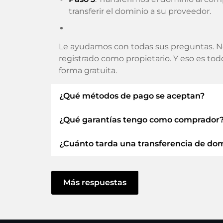
transferir el dominio a su proveedor.
Le ayudamos con todas sus preguntas. N
registrado como propietario. Y eso es to
forma gratuita.
¿Qué métodos de pago se aceptan?
¿Qué garantías tengo como comprador
Utilizamos SEPA como prepago y utiliza
Tarjetas de crédito, PayPal, Klarna, Apple
¿Cuánto tarda una transferencia de do
Siempre le garantizamos como comprador
ELITEDOMAINS GmbH actúa como
fi
La transferencia de dominio a un nuevo 
Dominio
.
actúe sin demora y no haya problemas co
Más respuestas
Recuperarás tu
dinero
si surgen dificu
En algunas excepciones, su pago se confir
cuanto podamos confirmar la recepción de 