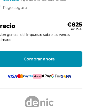
ck
Pago seguro
€825
recio
sin IVA.
sión general del impuesto sobre las ventas
timado
Comprar ahora