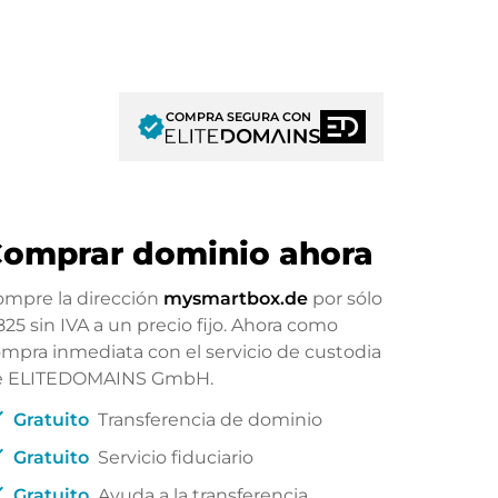
COMPRA SEGURA CON
verified
omprar dominio ahora
mpre la dirección
mysmartbox.de
por sólo
825
sin IVA a un precio fijo. Ahora como
mpra inmediata con el servicio de custodia
e ELITEDOMAINS GmbH.
ck
Gratuito
Transferencia de dominio
ck
Gratuito
Servicio fiduciario
ck
Gratuito
Ayuda a la transferencia