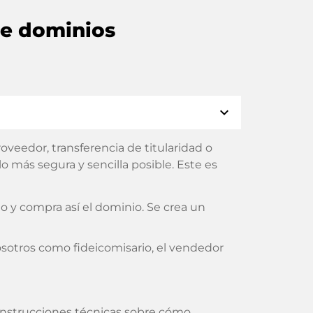
de dominios
expand_more
veedor, transferencia de titularidad o
 más segura y sencilla posible. Este es
 y compra así el dominio. Se crea un
sotros como fideicomisario, el vendedor
s instrucciones técnicas sobre cómo