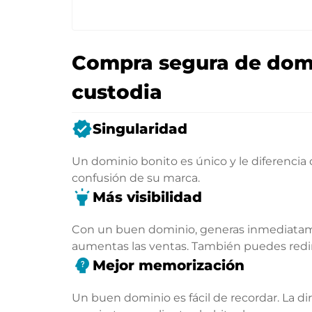
Compra segura de domi
custodia
verified
Singularidad
Un dominio bonito es único y le diferencia
confusión de su marca.
highlight
Más visibilidad
Con un buen dominio, generas inmediatamen
aumentas las ventas. También puedes rediri
psychology_alt
Mejor memorización
Un buen dominio es fácil de recordar. La di