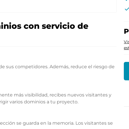
che
nios con servicio de
P
Vi
es
 de sus competidores. Además, reduce el riesgo de
te más visibilidad, recibes nuevos visitantes y
gir varios dominios a tu proyecto.
rección se guarda en la memoria. Los visitantes se