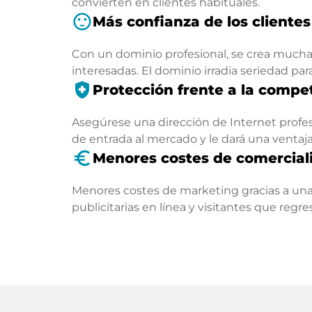
convierten en clientes habituales.
sentiment_satisfied
Más confianza de los clientes
Con un dominio profesional, se crea mucha 
interesadas. El dominio irradia seriedad par
health_and_safety
Protección frente a la compe
Asegúrese una dirección de Internet profesi
de entrada al mercado y le dará una ventaj
euro_symbol
Menores costes de comercial
Menores costes de marketing gracias a una
publicitarias en línea y visitantes que regr